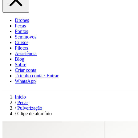
Drones
Peças
Pontos
Seminovos
Cursos
Pilotos
Assistência
Blog
Sobre
Criar conta
Já tenho conta · Entrar
WhatsApp
Início
/
Peças
/
Pulverização
/
Clipe de alumínio