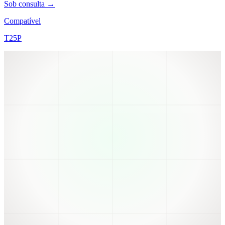
Sob consulta →
Compatível
T25P