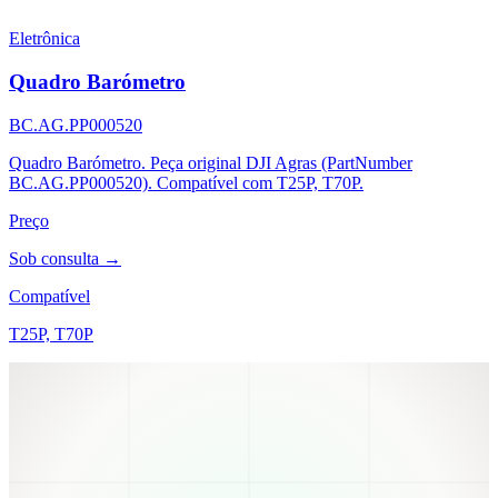
Eletrônica
Quadro Barómetro
BC.AG.PP000520
Quadro Barómetro. Peça original DJI Agras (PartNumber
BC.AG.PP000520). Compatível com T25P, T70P.
Preço
Sob consulta →
Compatível
T25P, T70P