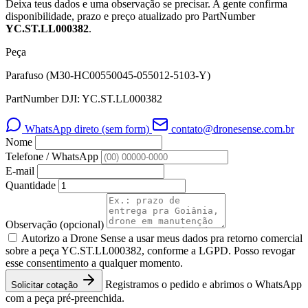
Deixa teus dados e uma observação se precisar. A gente confirma
disponibilidade, prazo e preço atualizado pro PartNumber
YC.ST.LL000382
.
Peça
Parafuso (M30-HC00550045-055012-5103-Y)
PartNumber DJI: YC.ST.LL000382
WhatsApp direto (sem form)
contato@dronesense.com.br
Nome
Telefone / WhatsApp
E-mail
Quantidade
Observação
(opcional)
Autorizo a Drone Sense a usar meus dados pra retorno comercial
sobre a peça YC.ST.LL000382, conforme a LGPD. Posso revogar
esse consentimento a qualquer momento.
Registramos o pedido e abrimos o WhatsApp
Solicitar cotação
com a peça pré-preenchida.