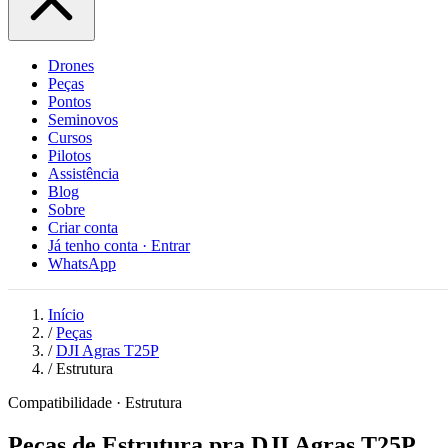
Drones
Peças
Pontos
Seminovos
Cursos
Pilotos
Assistência
Blog
Sobre
Criar conta
Já tenho conta · Entrar
WhatsApp
Início
/
Peças
/
DJI Agras T25P
/
Estrutura
Compatibilidade · Estrutura
Peças de Estrutura pra DJI Agras T25P